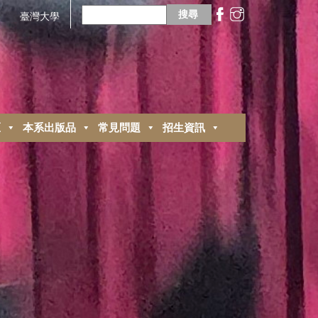
搜
尋
臺灣大學
關
鍵
字:
區
本系出版品
常見問題
招生資訊