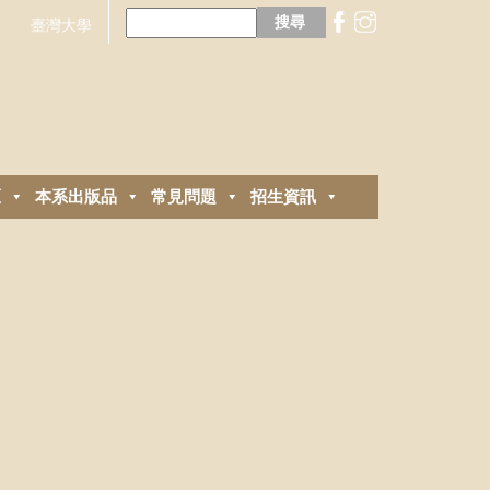
搜
尋
臺灣大學
關
鍵
字:
區
本系出版品
常見問題
招生資訊