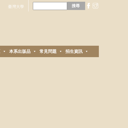
搜
尋
臺灣大學
關
鍵
字:
區
本系出版品
常見問題
招生資訊