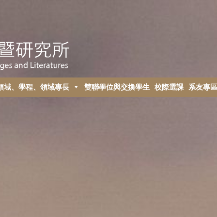
領域、學程、領域專長
雙聯學位與交換學生
校際選課
系友專