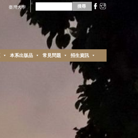
搜
尋
臺灣大學
關
鍵
字:
區
本系出版品
常見問題
招生資訊