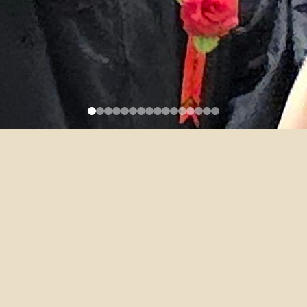
111學年度英語口語訓練二分班
表
2022-08-15
111學年度英語口語訓練二分班表請見附件檔。
請大二同學依公布 之分班表於加退選時間，找所屬課堂教師領取授
權碼加簽。