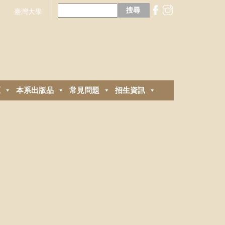
搜
尋
臺灣大學
關
鍵
字:
區
本系出版品
常見問題
招生資訊