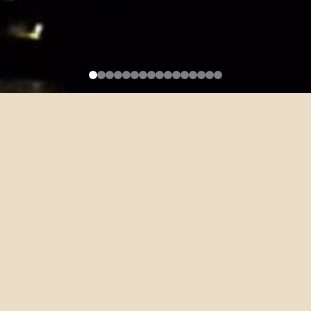
校內申請｜111學年度「希望助
學金&希望獎學金」(在校生：
7/18~8/5止，新生：8/22~9/8
止)
2022-06-27
(
一)國立臺灣大學希望助學金