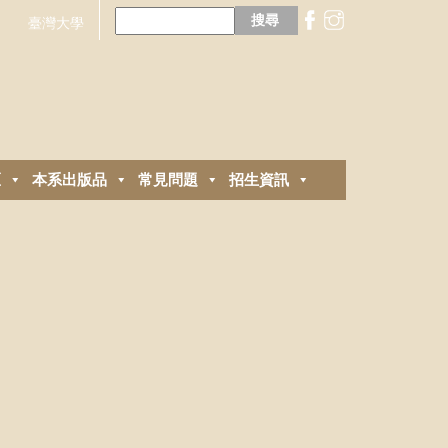
搜
尋
臺灣大學
關
鍵
字:
區
本系出版品
常見問題
招生資訊