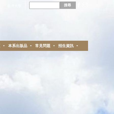
搜
尋
臺灣大學
關
鍵
字:
區
本系出版品
常見問題
招生資訊