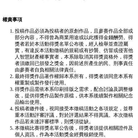
權責事項
投稿作品必須為投稿者的原創作品，且參賽作品全部或
部分內容，不得曾為商業用途或以此獲得金錢酬勞。得
獎者若於本活動得獎名單公布後，經人檢舉並查證屬
實，有違反本活動徵稿的規範或有抄襲、仿冒或侵害他
人智慧財產權事實者，本系除取消其得獎資格外，得獎
者須繳回已頒發之獎金，因前述所產生的民、刑事責任
由參賽者自負相關法律責任。
最終得獎作品著作權歸本系所有，得獎者須同意本系有
權重製或製作發行使用。
得獎作品需依本系印刷排版之需求，配合討論及調整修
改，提供得獎作品製作原檔，供本系後續製作相關紀念
品輸出使用。
投稿者繳件後，視同接受本徵稿活動之各項規定，並尊
重本活動評審評議，對於評選結果不得異議。本次徵稿
作品若未達評審標準，則獎項從缺。
本徵稿比賽得獎名單公告後，得獎者須提供相關證件及
個人資訊，作為本活動獎金經費核銷使用。