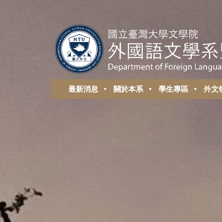
最新消息
關於本系
學生專區
外⽂